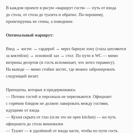
В каждом проекте я рисую «маршрут гостя» — путь от входа
до стола, от стола до туалета и обратно. По-хорошему,
проектируешь не стены, а поведение.
Оптимальный маршрут:
Вход → хостес → гардероб → через барную зону (глаза цепляются
за коктейли) → основной зал → стол. По пути в WC — мимо
витрины десертов (и гость вспоминает, что хотел тирамису).
На выходе — мимо стойки хостес, где можно забронировать
следующий визит.
Принципы, которых я придерживаюсь:
— Потоки гостей и персонала не пересекаются. Официант
с горячим блюдом не должен лавировать между гостями,
идущими от входа
— Кухня скрыта от глаз (если это не open kitchen) — но путь
официанта до стола минимален
— Туалет — в удалённой от входа части, чтобы по пути гость