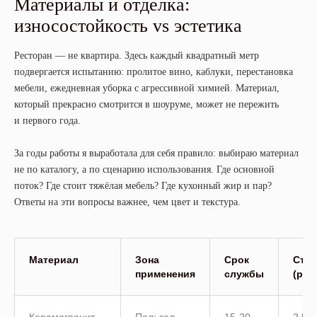
Материалы и отделка:
износостойкость vs эстетика
Ресторан — не квартира. Здесь каждый квадратный метр
подвергается испытанию: пролитое вино, каблуки, перестановка
мебели, ежедневная уборка с агрессивной химией. Материал,
который прекрасно смотрится в шоуруме, может не пережить
и первого года.
За годы работы я выработала для себя правило: выбираю материал
не по каталогу, а по сценарию использования. Где основной
поток? Где стоит тяжёлая мебель? Где кухонный жир и пар?
Ответы на эти вопросы важнее, чем цвет и текстура.
Материал
Зона
Срок
Сто
применения
службы
(руб
Керамогранит
Пол: зал,
15-20
2 50