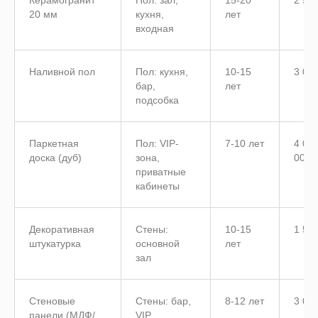
20 мм
кухня,
лет
входная
Наливной пол
Пол: кухня,
10-15
3 00
бар,
лет
подсобка
Паркетная
Пол: VIP-
7-10 лет
4 00
доска (дуб)
зона,
000
приватные
кабинеты
Декоративная
Стены:
10-15
1 50
штукатурка
основной
лет
зал
Стеновые
Стены: бар,
8-12 лет
3 00
панели (МДФ/
VIP