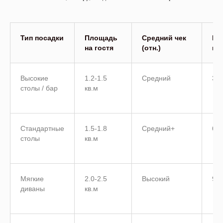
Тип посадки
Площадь
Средний чек
Вр
на гостя
(отн.)
пр
Высокие
1.2-1.5
Средний
30
столы / бар
кв.м
Стандартные
1.5-1.8
Средний+
60
столы
кв.м
Мягкие
2.0-2.5
Высокий
90
диваны
кв.м