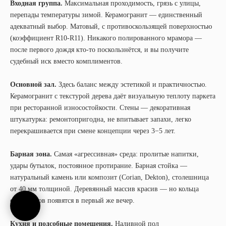
Входная группа.
Максимальная проходимость, грязь с улицы,
перепады температуры зимой. Керамогранит — единственный
адекватный выбор. Матовый, с противоскользящей поверхностью
(коэффициент R10-R11). Никакого полированного мрамора —
после первого дождя кто-то поскользнётся, и вы получите
судебный иск вместо комплиментов.
Основной зал.
Здесь баланс между эстетикой и практичностью.
Керамогранит с текстурой дерева даёт визуальную теплоту паркета
при ресторанной износостойкости. Стены — декоративная
штукатурка: ремонтопригодна, не впитывает запахи, легко
перекрашивается при смене концепции через 3−5 лет.
Барная зона.
Самая «агрессивная» среда: пролитые напитки,
удары бутылок, постоянное протирание. Барная стойка —
натуральный камень или композит (Corian, Dekton), столешница
от 40 мм толщиной. Деревянный массив красив — но кольца
от стаканов появятся в первый же вечер.
Кухня и подсобные помещения.
Наливной пол