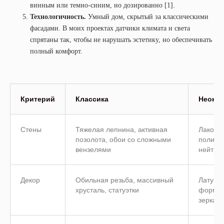
винным или темно-синим, но дозированно [1].
Технологичность.
Умный дом, скрытый за классическими
фасадами. В моих проектах датчики климата и света
спрятаны так, чтобы не нарушать эстетику, но обеспечивать
полный комфорт.
Критерий
Классика
Неокла
Стены
Тяжелая лепнина, активная
Лакони
позолота, обои со сложными
полиуре
вензелями
нейтрал
Декор
Обильная резьба, массивный
Латунь,
хрусталь, статуэтки
формы,
зеркал