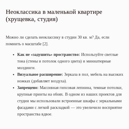
Неоклассика в маленькой квартире
(хрущевка, студия)
Можно ли сделать неоклассику в студии 30 кв. м? Да, если
помнить о масштабе [2].
+7
Как не «задушить» пространство:
Используйте светлые
тона (стены и потолок одного цвета) и миниатюрные
молдинги.
Визуальное расширение:
Зеркала в пол, мебель на высоких
Получить консультацию
ножках (добавляет воздуха).
Нажимая на кнопку, вы соглашаетесь с
политикой конфиденциальности
Запрещено:
Массивная гипсовая лепнина, темные потолки,
крупные принты на обоях. В одном из наших проектов для
студии мы использовали встроенные шкафы с зеркальными
фасадами с легкой раскладкой — это увеличило восприятие
пространства вдвое.