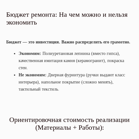
CARMINE HOME
Бюджет ремонта: На чем можно и нельзя
design bureau
экономить
работаем пн-пт с 9:00 до 21:00
Бюджет — это инвестиция. Важно распределить его грамотно.
+7 (926) 628-69-72
Экономим:
Полиуретановая лепнина (вместо гипса),
ВКОНТАКТЕ
качественная имитация камня (керамогранит), покраска
стен.
WHATSAPP
Не экономим:
Дверная фурнитура (ручки выдают класс
MAX
интерьера), напольное покрытие (сложно менять),
TELEGRAM
тактильный текстиль.
INST****M
Заказать дизайн-проект
Ориентировочная стоимость реализации
(Материалы + Работы):
НАВИГАЦИЯ