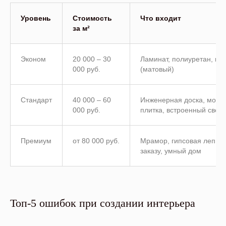
ГЛАВНАЯ
Уровень
Стоимость
Что входит
ПОРТФОЛИО
за м²
ЭТАПЫ
УСЛУГИ
Эконом
20 000 – 30
Ламинат, полиуретан, кра
БЛОГ
000 руб.
(матовый)
КОНТАКТЫ
Стандарт
40 000 – 60
Инженерная доска, молди
000 руб.
плитка, встроенный свет
Премиум
от 80 000 руб.
Мрамор, гипсовая лепнина
Политика конфиденциальности
заказу, умный дом
Разработка сайта
Топ-5 ошибок при создании интерьера