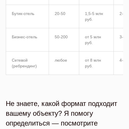
Бутик-отель
20-50
1,5-5 млн
2-4 
руб.
Бизнес-отель
50-200
от 5 млн
3-6 
руб.
Сетевой
любое
от 8 млн
4-8 
(ребрендинг)
руб.
Не знаете, какой формат подходит
вашему объекту? Я помогу
определиться — посмотрите