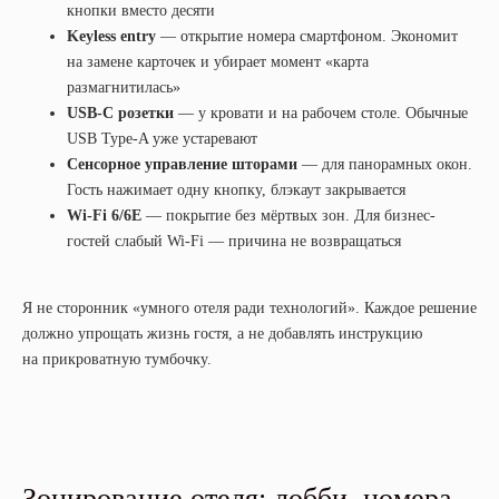
кнопки вместо десяти
Keyless entry
— открытие номера смартфоном. Экономит
на замене карточек и убирает момент «карта
размагнитилась»
USB-C розетки
— у кровати и на рабочем столе. Обычные
USB Type-A уже устаревают
Сенсорное управление шторами
— для панорамных окон.
Гость нажимает одну кнопку, блэкаут закрывается
Wi-Fi 6/6E
— покрытие без мёртвых зон. Для бизнес-
гостей слабый Wi-Fi — причина не возвращаться
Я не сторонник «умного отеля ради технологий». Каждое решение
должно упрощать жизнь гостя, а не добавлять инструкцию
на прикроватную тумбочку.
Зонирование отеля: лобби, номера,