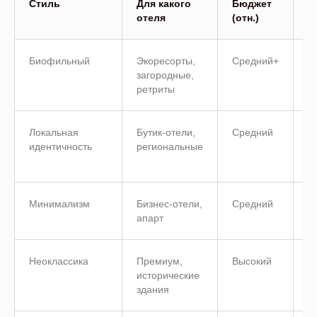
Стиль
Для какого
Бюджет
A
отеля
(отн.)
п
Биофильный
Экоресорты,
Средний+
В
загородные,
ретриты
Локальная
Бутик-отели,
Средний
В
идентичность
региональные
Минимализм
Бизнес-отели,
Средний
С
апарт
Неоклассика
Премиум,
Высокий
М
исторические
здания