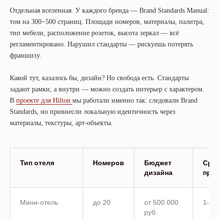
Отдельная вселенная. У каждого бренда — Brand Standards Manual:
том на 300−500 страниц. Площади номеров, материалы, палитра,
тип мебели, расположение розеток, высота зеркал — всё
регламентировано. Нарушил стандарты — рискуешь потерять
франшизу.
Какой тут, казалось бы, дизайн? Но свобода есть. Стандарты
задают рамки, а внутри — можно создать интерьер с характером.
В
проекте для Hilton
мы работали именно так: следовали Brand
Standards, но привнесли локальную идентичность через
материалы, текстуры, арт-объекты.
Тип отеля
Номеров
Бюджет
Сро
дизайна
прое
Мини-отель
до 20
от 500 000
1-2 
руб.